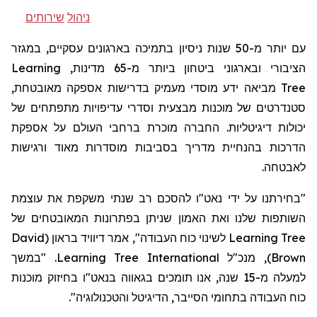
ניהול
שירותים
עם יותר מ-50 שנות ניסיון בתמיכה בארגונים עסקיים, במגזר
Learning
הציבורי ובארגוני ביטחון ביותר מ-65 מדינות,
מאובטחת,
מביאה ידע מוסדי מעמיק בדרישות אספקה
Tree
סטנדרטים של מוכנות מבצעית וסדרי עדיפויות מתפתחים של
יכולות דיגיטליות. החברה מוכרת ברחבי העולם על אספקת
הדרכות בהנחיית מדריך בסביבות מוסדרות מאוד ורגישות
לאבטחה.
"בחירתנו על ידי נאט"ו להסכם רב שנתי משקפת את עוצמת
השותפות שלנו ואת האמון שניתן בפתרונות המאובטחים של
David
לשינוי כוח העבודה", אמר דיוויד בראון (
Learning Tree
. "במשך
Learning Tree International
), מנכ"ל
Brown
למעלה מ-15 שנה, אנו תומכים בגאווה בנאט"ו בחיזוק מוכנות
".
והטכנולוגיה
הדיגיטל
כוח העבודה בתחומי הסייבר,