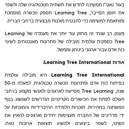
בעוד נאט"ו ממשיכה לחדש את תשתית הטכנולוגיה שלה ולשפר
תספק הכשרה מוסמכת
Learning Tree
את חוסן הסייבר,
ומותאמת למשימה כדי להבטיח מוכנות מבצעית ברחבי הברית.
Learning
מענק רב שנתי זה מחזק עוד יותר את מעמדה של
כספקית עולמית מובילה של פתרונות מאובטחים לשינוי
Tree
כוח אדם עבור ארגוני ביטחון וממשל.
:
Learning Tree International
אודות
עולמית
מובילה
היא
Learning Tree International
מ-50
למעלה
.
טכנולוגית
הכשרה
ופתרונות
אדם
כוח
בפיתוח
ברחבי
מקצוע
ולאנשי
לארגונים
מסייעת
Tree
Learning
,
שנה
העולם
לפתח
את
הכישורים
הקריטיים
הנדרשים
לשגשוג
בנוף
על
והמונחות
ההיברידיות
הלמידה
תוכניות
.
במהירות
המשתנה
ידי
מדריכים
של
החברה
מעצימות
יחידים
וארגונים
להאיץ
את
.
טווח
ארוכות
תוצאות
ולהשיג
ביצועים
לשפר
,
השינוי