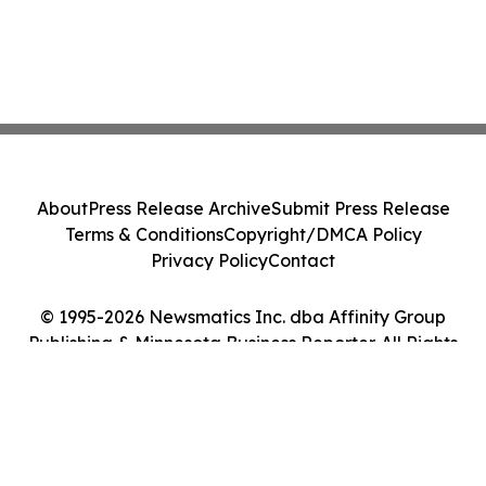
About
Press Release Archive
Submit Press Release
Terms & Conditions
Copyright/DMCA Policy
Privacy Policy
Contact
© 1995-2026 Newsmatics Inc. dba Affinity Group
Publishing & Minnesota Business Reporter. All Rights
Reserved.
Cookie Settings / Your Privacy Choices