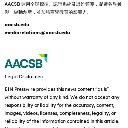
AACSB 運用全球標準、認證系統及思維領導，凝聚各界參
與、驅動創新，並加強商學教育的影響力。
aacsb.edu
mediarelations@aacsb.edu
Legal Disclaimer:
EIN Presswire provides this news content "as is"
without warranty of any kind. We do not accept any
responsibility or liability for the accuracy, content,
images, videos, licenses, completeness, legality, or
reliability of the information contained in this article.