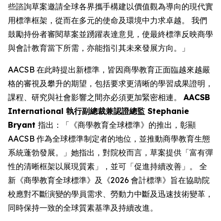
些諮詢草案邀請全球各界攜手構建以價值觀為導向的現代實
用標準框架，從而在多元的使命及環境中力求卓越。 我們
鼓勵持份者審閱草案並踴躍表達意見，使最終標準反映商學
與會計教育當下所需，亦能指引其未來發展方向。」
AACSB 在此時提出新標準，皆因商學教育正面臨越來越嚴
格的審視及攀升的期望，包括要求更清晰的學習成果證明，
課程、研究與社會影響之間亦必須更加緊密相連。
AACSB
International 執行副總裁兼認證總監 Stephanie
Bryant
指出：「《商學教育全球標準》的推出，彰顯
AACSB 作為全球標準制定者的地位，並推動商學教育生態
系統蓬勃發展。」她指出，對院校而言，草案提供「富有彈
性的清晰框架以展現質素」，並可「促進持續改善」。 全
新《商學教育全球標準》及《2026 會計標準》旨在協助院
校應對不斷演變的學員需求、勞動力中斷及迅速技術變革，
同時保持一致的全球質素基準及持續改進。