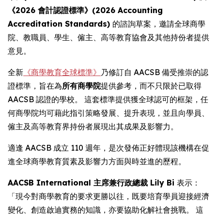
《2026 會計認證標準》(2026 Accounting
Accreditation Standards)
的諮詢草案，邀請全球商學
院、教職員、學生、僱主、高等教育協會及其他持份者提供
意見。
全新
《商學教育全球標準》
乃修訂自 AACSB 備受推崇的認
證標準，旨在為
所有商學院
提供參考，而不只限於已取得
AACSB 認證的學校。 這套標準提供獲全球認可的框架，任
何商學院均可藉此指引策略發展、提升表現，並且向學員、
僱主及高等教育界持份者展現出其成果及影響力。
適逢 AACSB 成立 110 週年，是次發佈正好體現該機構在促
進全球商學教育質素及影響力方面與時並進的歷程。
AACSB International 主席兼行政總裁 Lily Bi
表示：
「現今對商學教育的要求更勝以往，既要培育學員迎接經濟
變化、創造啟迪實務的知識，亦要協助化解社會挑戰。 這