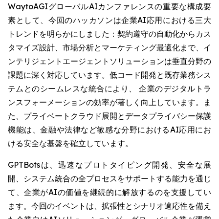
WaytoAGIグローバルAIカンファレンスの重要な構成要
素として、今回のハッカソンは企業AI応用における三大
トレンドを明らかにしました：契約遵守の自動化からカス
タマイズ設計、市場分析とマーケティング最適化まで、イ
ンテリジェントエージェントソリューションは垂直分野の
課題に深く対応しています。低コード開発と既存業務シス
テムとのシームレスな統合により、 企業のデジタルトラ
ンスフォーメーションの効率が著しく向上しています。ま
た、プライベートクラウド展開とデータプライバシー保護
機能は、金融や法律など敏感な分野におけるAI応用にお
ける安全な基盤を確立しています。
GPTBotsは、迅速なプロトタイピング開発、安全な展
開、システム統合の全プロセスをサポートする能力を通じ
て、企業がAIの価値を継続的に解放するのを支援してい
ます。今回のイベントは、拡張性とシナリオ適応性を備え