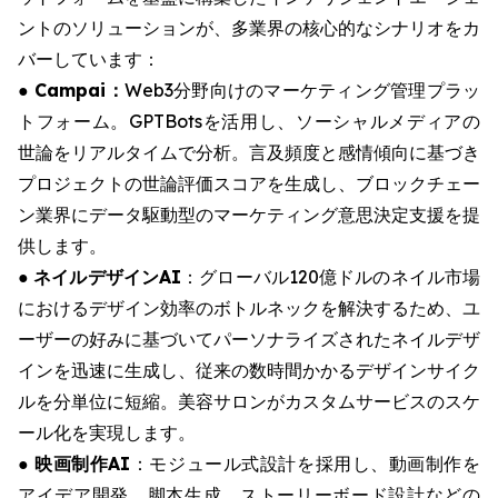
ントのソリューションが、多業界の核心的なシナリオをカ
バーしています：
●
Campai：
Web3分野向けのマーケティング管理プラッ
トフォーム。GPTBotsを活用し、ソーシャルメディアの
世論をリアルタイムで分析。言及頻度と感情傾向に基づき
プロジェクトの世論評価スコアを生成し、ブロックチェー
ン業界にデータ駆動型のマーケティング意思決定支援を提
供します。
●
ネイルデザインAI
：グローバル120億ドルのネイル市場
におけるデザイン効率のボトルネックを解決するため、ユ
ーザーの好みに基づいてパーソナライズされたネイルデザ
インを迅速に生成し、従来の数時間かかるデザインサイク
ルを分単位に短縮。美容サロンがカスタムサービスのスケ
ール化を実現します。
●
映画制作AI
：モジュール式設計を採用し、動画制作を
アイデア開発、脚本生成、ストーリーボード設計などの