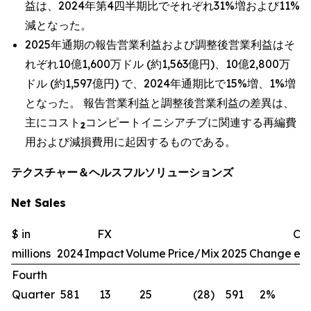
益は、2024年第4四半期比でそれぞれ31%増および11%
減となった。
2025年通期の報告営業利益および調整後営業利益はそ
れぞれ10億1,600万ドル (約1,563億円)、10億2,800万
ドル (約1,597億円) で、2024年通期比で15%増、1%増
となった。 報告営業利益と調整後営業利益の差異は、
主にコスト
コンピートイニシアチブに関連する再編費
2
用および減損費用に起因するものである。
テクスチャー＆ヘルスフルソリューションズ
Net Sales
$ in
FX
Ch
millions
2024
Impact
Volume
Price/Mix
2025
Change
exc
Fourth
Quarter
581
13
25
(28
)
591
2
%
(1