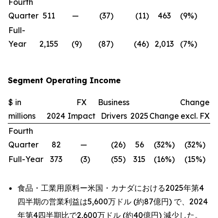
Fourth
Quarter
511
—
(37
)
(11
)
463
(9
%)
(9
Full-
Year
2,155
(9
)
(87
)
(46
)
2,013
(7
%)
(6
Segment Operating Income
$ in
FX
Business
Change
millions
2024
Impact
Drivers
2025
Change
excl. FX
Fourth
Quarter
82
—
(26
)
56
(32
%)
(32
%)
Full-Year
373
(3
)
(55
)
315
(16
%)
(15
%)
食品・工業用原料ー米国・カナダにおける2025年第4
四半期の営業利益は5,600万ドル (約87億円) で、2024
年第4四半期比で2,600万ドル (約40億円) 減少した。