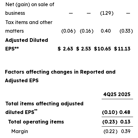
Net (gain) on sale of
business
—
—
(1.29
)
—
Tax items and other
matters
(0.06
)
(0.16
)
0.40
(0.33
)
Adjusted Diluted
EPS**
$
2.63
$
2.53
$
10.65
$
11.13
Factors affecting changes in Reported and
Adjusted EPS
4Q25
2025
Total items affecting adjusted
**
diluted EPS
(0.10
)
0.48
Total operating items
(0.23
)
0.13
Margin
(0.22
)
0.39