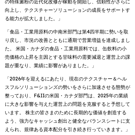
の特殊澱粉の近代化改修が稼動を開始し、信頼性がさらに
向上し、テクスチャーソリューションの成長をサポートす
る能力が拡大しました。」
「食品・工業用原料の中南米部門は第4四半期に勢いを取
り戻し、市況の改善とともに通期で営業増益を達成しまし
た。 米国・カナダの食品・工業用原料では、缶飲料の小
売価格の上昇を主因とする甘味料の需要減退と運営上の課
題が重なり、業績に影響がありました。」
「2026年を迎えるにあたり、現在のテクスチャー＆ヘル
スフルソリューションズの勢いをさらに加速させる態勢が
整っており、F&IIの米国・カナダ部門は、2025年の業績
に大きな影響を与えた運営上の問題を克服すると予想して
います。 株主の皆さまのために長期的な価値を創造する
よう、強力なキャッシュ創出と健全なバランスシートに支
えられ、規律ある資本配分を引き続き行っていきます。」