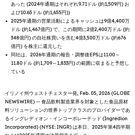
あった (2024年通期はそれぞれ9.71ドル (約1,509円) お
よび10.65ドル (約1,655円))
2025年通期の営業活動によるキャッシュは9億4,400万
ドル (約1,467億円) で、この期間に2億2,400万ドル (約
348億円) の自社株買いを含む4億3,500万ドル (約676
億円) を株主に還元した
同社は、2026年通期の報告・調整後EPSは11.00～
11.80ドル (約1,709～1,833円) の範囲に収まると予想し
ている
イリノイ州ウェストチェスター発, Feb. 05, 2026 (GLOBE
NEWSWIRE) -- 食品飲料製造業界を対象とした食品原材
料ソリューションの世界トップクラスのプロバイダーであ
るイングレディオン・インコーポレーテッド (Ingredion
Incorporated) (NYSE: INGR) は本日、2025年第4四半期