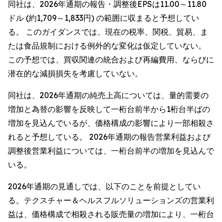
同社は、2026年通期の報告・調整後EPSは11.00～11.80
ドル (約1,709～1,833円) の範囲に収まると予想してい
る。 このガイダンスでは、現在の税率、関税、貿易、ま
たは食品規制における例外的な変化は仮定していない。
この予想では、買収関連の統合および再編費用、ならびに
潜在的な減損損失を考慮していない。
同社は、2026年通期の純売上高については、量的需要の
増加と為替の影響を反映して一桁台前半から1桁台半ばの
増加を見込んでいるが、価格構成の影響により一部相殺さ
れると予想している。 2026年通期の報告営業利益および
調整後営業利益については、一桁台前半の増加を見込んで
いる。
2026年通期の見通しでは、以下のことを前提としてい
る。テクスチャー＆ヘルスフルソリューションズの営業利
益は、価格構成で相殺される販売量の増加により、一桁台