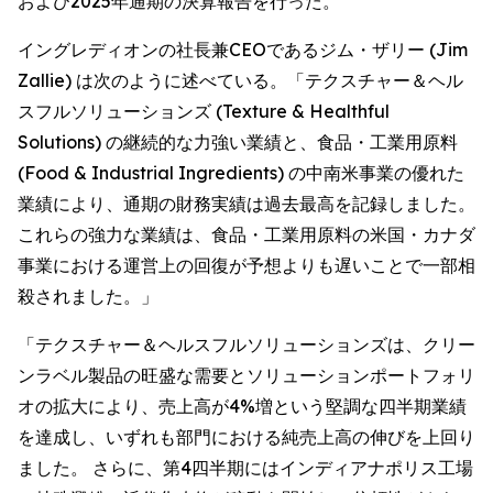
および2025年通期の決算報告を行った。
イングレディオンの社長兼CEOであるジム・ザリー (Jim
Zallie) は次のように述べている。「テクスチャー＆ヘル
スフルソリューションズ (Texture & Healthful
Solutions) の継続的な力強い業績と、食品・工業用原料
(Food & Industrial Ingredients) の中南米事業の優れた
業績により、通期の財務実績は過去最高を記録しました。
これらの強力な業績は、食品・工業用原料の米国・カナダ
事業における運営上の回復が予想よりも遅いことで一部相
殺されました。」
「テクスチャー＆ヘルスフルソリューションズは、クリー
ンラベル製品の旺盛な需要とソリューションポートフォリ
オの拡大により、売上高が4%増という堅調な四半期業績
を達成し、いずれも部門における純売上高の伸びを上回り
ました。 さらに、第4四半期にはインディアナポリス工場