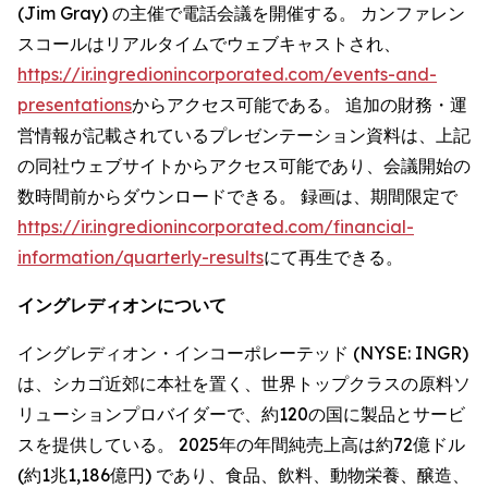
(Jim Gray) の主催で電話会議を開催する。 カンファレン
スコールはリアルタイムでウェブキャストされ、
https://ir.ingredionincorporated.com/events-and-
presentations
からアクセス可能である。 追加の財務・運
営情報が記載されているプレゼンテーション資料は、上記
の同社ウェブサイトからアクセス可能であり、会議開始の
数時間前からダウンロードできる。 録画は、期間限定で
https://ir.ingredionincorporated.com/financial-
information/quarterly-results
にて再生できる。
イングレディオンについて
イングレディオン・インコーポレーテッド (NYSE: INGR)
は、シカゴ近郊に本社を置く、世界トップクラスの原料ソ
リューションプロバイダーで、約120の国に製品とサービ
スを提供している。 2025年の年間純売上高は約72億ドル
(約1兆1,186億円) であり、食品、飲料、動物栄養、醸造、