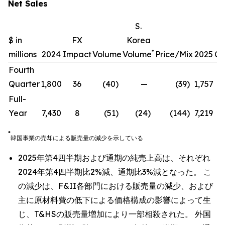
Net Sales
S.
$ in
FX
Korea
*
millions
2024
Impact
Volume
Volume
Price/Mix
2025
Ch
Fourth
Quarter
1,800
36
(40
)
—
(39
)
1,757
(
Full-
Year
7,430
8
(51
)
(24
)
(144
)
7,219
(
*
韓国事業の売却による販売量の減少を示している
2025年第4四半期および通期の純売上高は、それぞれ
2024年第4四半期比2%減、通期比3%減となった。 こ
の減少は、F&II各部門における販売量の減少、および
主に原材料費の低下による価格構成の影響によって生
じ、T&HSの販売量増加により一部相殺された。 外国