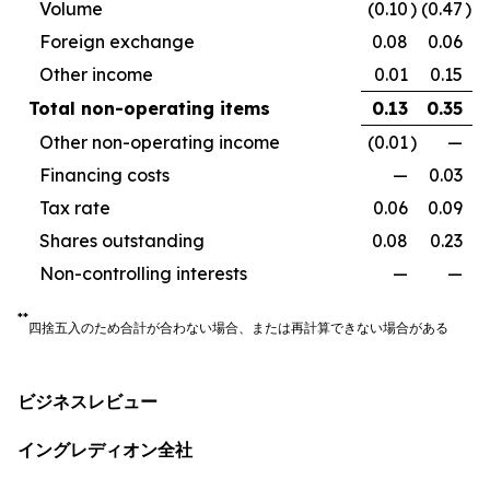
Volume
(0.10
)
(0.47
)
Foreign exchange
0.08
0.06
Other income
0.01
0.15
Total non-operating items
0.13
0.35
Other non-operating income
(0.01
)
—
Financing costs
—
0.03
Tax rate
0.06
0.09
Shares outstanding
0.08
0.23
Non-controlling interests
—
—
**
四捨五入のため合計が合わない場合、または再計算できない場合がある
ビジネスレビュー
イングレディオン全社