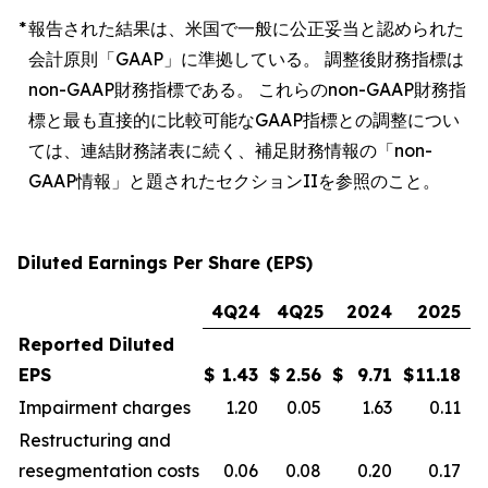
*
報告された結果は、米国で一般に公正妥当と認められた
会計原則「GAAP」に準拠している。 調整後財務指標は
non-GAAP財務指標である。 これらのnon-GAAP財務指
標と最も直接的に比較可能なGAAP指標との調整につい
ては、連結財務諸表に続く、補足財務情報の「non-
GAAP情報」と題されたセクションIIを参照のこと。
Diluted Earnings Per Share (EPS)
4Q24
4Q25
2024
2025
Reported Diluted
EPS
$
1.43
$
2.56
$
9.71
$
11.18
Impairment charges
1.20
0.05
1.63
0.11
Restructuring and
resegmentation costs
0.06
0.08
0.20
0.17