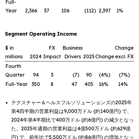
Full-
Year
2,366
37
106
(112
)
2,397
1
%
—
Segment Operating Income
$ in
FX
Business
Change
millions
2024
Impact
Drivers
2025
Change
excl. FX
Fourth
Quarter
94
3
(7
)
90
(4
%)
(7
%)
Full-Year
350
8
47
405
16
%
14
%
テクスチャー＆ヘルスフルソリューションズの2025年
第4四半期の営業利益は9,000万ドル (約140億円) で、
2024年第4半期比で400万ドル (約6億円) の減少となっ
た。2025年通期の営業利益は4億500万ドル (約629億
円) で、前年比で5,500万ドル (約86億円) の増加となっ