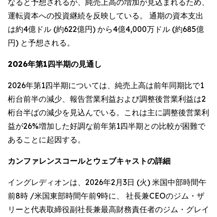
なると予想されるが、純売上高の増加が見込まれるため、
運転資本への投資継続を反映している。 通期の資本支出
は約4億ドル (約622億円) から4億4,000万ドル (約685億
円) と予想される。
2026年第1四半期の見通し
2026年第1四半期については、純売上高は前年同期比で1
桁台前半の減少、報告営業利益および調整後営業利益は2
桁台半ばの減少を見込んでいる。これは主に調整後営業利
益が26%増加した好調な前年第1四半期との比較が困難で
あることに起因する。
カンファレンスコールとウェブキャストの詳細
イングレディオンは、2026年2月3日 (火) 米国中部時間午
前8時 /米国東部時間午前9時に、 社長兼CEOのジム・ザ
リーと代表取締役副社長兼最高財務責任者のジム・グレイ