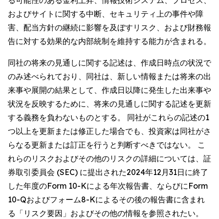
る可能性のある金利上昇、情報技術システム、プロセス、
およびサイトに関する中断、セキュリティ上の事件や障
害、配当方針の継続に影響を及ぼすリスク、および財務報
告に対する効果的な内部統制を維持する能力が含まれる。
同社の将来の見通しに関する記述は、作成日時点の状況で
のみ述べられており、同社は、新しい情報または将来の出
来事や展開の結果として、作成日以降に発生した出来事や
状況を反映するために、将来の見通しに関する記述を更新
する義務を負わないものとする。 同社がこれらの記述の1
つ以上を更新または修正した場合でも、投資家は同社がさ
らなる更新または訂正を行うと判断すべきではない。 こ
れらのリスクおよびその他のリスクの詳細については、証
券取引委員会 (SEC) に提出された2024年12月31日に終了
した年度のForm 10-Kによる年次報告書、ならびにForm
10-Qおよびフォーム8-Kによるその後の報告書に含まれ
る「リスク要因」およびその他の情報を参照されたい。