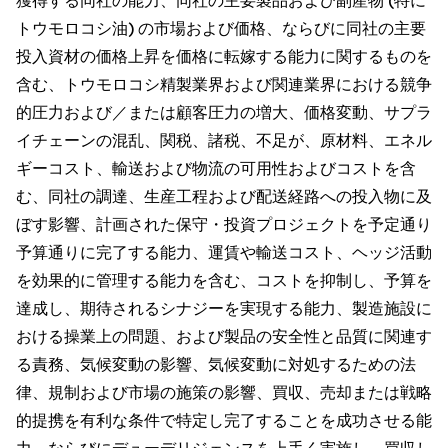
獲得する同社の能力、同社の主要製品および副産物 (特に
トウモロコシ油) の市場および価格、ならびに同社の主要
投入資材の価格上昇を価格に転嫁する能力に関するものを
含む、トウモロコシ精製業界および関連業界における競争
的圧力および／または顧客圧力の増大、価格変動、サプラ
イチェーンの混乱、関税、諸税、不足が、原材料、エネル
ギーコスト、輸送および物流の可用性およびコストを含
む、同社の調達、生産工程および配送経路への投入物に及
ぼす影響、計画された保守・投資プロジェクトを予定通り
予算通りに完了する能力、運賃や輸送コスト、ヘッジ活動
を効果的に管理する能力を含む、コストを抑制し、予算を
達成し、期待されるシナジーを実現する能力、製造施設に
おける操業上の問題、および製品の安全性と品質に関連す
る責務、気候変動の影響、気候変動に対処するための法
律、規制および市場の施策の影響、買収、売却または戦略
的提携を有利な条件で特定し完了することを成功させる能