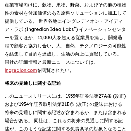
産業市場向けに、穀物、果物、野菜、およびその他の植物
性の素材を付加価値のある原料ソリューションに加工して
提供している。 世界各地にイングレディオン・アイディ
®
ア・ラボ (Ingredion Idea Labs
) イノベーションセンタ
ーを置くほか、11,000人を超える従業員を擁し、開発過
程で顧客と協力し合い、人、自然、テクノロジーの可能性
を結集して目的を達成し、生活の向上に貢献している。
同社の詳細情報と最新ニュースについては、
ingredion.com
を閲覧されたい。
将来の見通しに関する記述
このニュースリリースには、1933年証券法第27A条 (改正)
および1934年証券取引法第21E条 (改正) の意味における
将来の見通しに関する記述が含まれるか、または含まれる
場合がある。 同社は、これらの将来の見通しに関する記
述が、このような記述に関する免責条項の対象となること