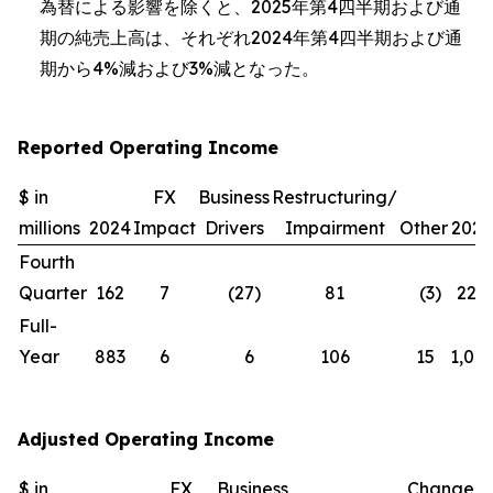
為替による影響を除くと、2025年第4四半期および通
期の純売上高は、それぞれ2024年第4四半期および通
期から4%減および3%減となった。
Reported Operating Income
$ in
FX
Business
Restructuring/
millions
2024
Impact
Drivers
Impairment
Other
2025
Fourth
Quarter
162
7
(27
)
81
(3
)
220
Full-
Year
883
6
6
106
15
1,016
Adjusted Operating Income
$ in
FX
Business
Change