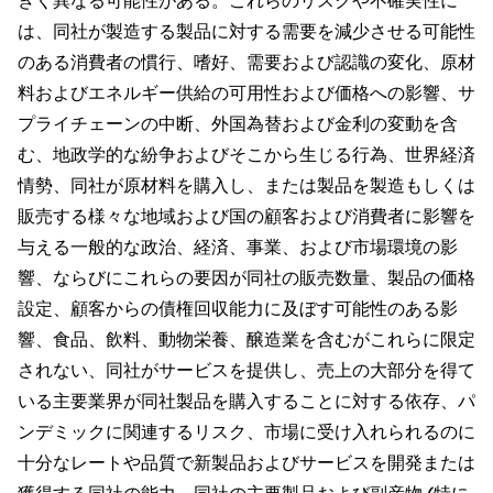
きく異なる可能性がある。これらのリスクや不確実性に
は、同社が製造する製品に対する需要を減少させる可能性
のある消費者の慣行、嗜好、需要および認識の変化、原材
料およびエネルギー供給の可用性および価格への影響、サ
プライチェーンの中断、外国為替および金利の変動を含
む、地政学的な紛争およびそこから生じる行為、世界経済
情勢、同社が原材料を購入し、または製品を製造もしくは
販売する様々な地域および国の顧客および消費者に影響を
与える一般的な政治、経済、事業、および市場環境の影
響、ならびにこれらの要因が同社の販売数量、製品の価格
設定、顧客からの債権回収能力に及ぼす可能性のある影
響、食品、飲料、動物栄養、醸造業を含むがこれらに限定
されない、同社がサービスを提供し、売上の大部分を得て
いる主要業界が同社製品を購入することに対する依存、パ
ンデミックに関連するリスク、市場に受け入れられるのに
十分なレートや品質で新製品およびサービスを開発または