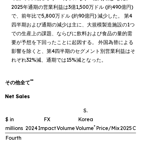
2025年通期の営業利益は3億1,500万ドル (約490億円)
で、前年比で5,800万ドル (約90億円) 減少した。 第4
四半期および通期の減少は主に、大規模製造施設の1つ
での生産上の課題、ならびに飲料および食品の量的需
要が予想を下回ったことに起因する。 外国為替による
影響を除くと、第4四半期のセグメント別営業利益はそ
れぞれ32%減、通期では15%減となった。
**
その他全て
Net Sales
S.
$ in
FX
Korea
*
millions
2024
Impact
Volume
Volume
Price/Mix
2025
Ch
Fourth