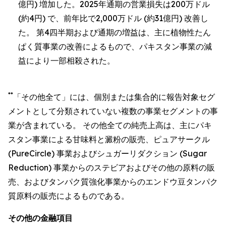
億円) 増加した。2025年通期の営業損失は200万ドル
(約4円) で、前年比で2,000万ドル (約31億円) 改善し
た。 第4四半期および通期の増益は、主に植物性たん
ぱく質事業の改善によるもので、パキスタン事業の減
益により一部相殺された。
**
「その他全て」には、個別または集合的に報告対象セグ
メントとして分類されていない複数の事業セグメントの事
業が含まれている。 その他全ての純売上高は、主にパキ
スタン事業による甘味料と澱粉の販売、ピュアサークル
(PureCircle) 事業およびシュガーリダクション (Sugar
Reduction) 事業からのステビアおよびその他の原料の販
売、およびタンパク質強化事業からのエンドウ豆タンパク
質原料の販売によるものである。
その他の金融項目