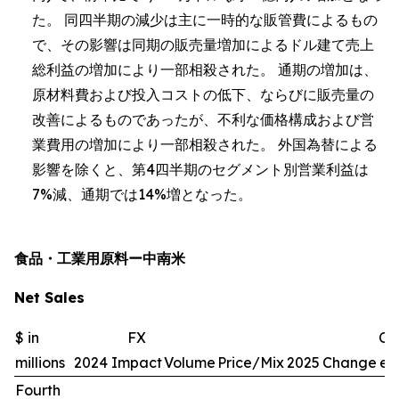
た。 同四半期の減少は主に一時的な販管費によるもの
で、その影響は同期の販売量増加によるドル建て売上
総利益の増加により一部相殺された。 通期の増加は、
原材料費および投入コストの低下、ならびに販売量の
改善によるものであったが、不利な価格構成および営
業費用の増加により一部相殺された。 外国為替による
影響を除くと、第4四半期のセグメント別営業利益は
7%減、通期では14%増となった。
食品・工業用原料ー中南米
Net Sales
$ in
FX
Ch
millions
2024
Impact
Volume
Price/Mix
2025
Change
exc
Fourth