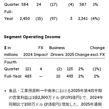
Quarter
584
24
(17
)
(4
)
587
1
%
(
Full-
Year
2,450
(15
)
(97
)
3
2,341
(4
%)
(
Segment Operating Income
$ in
FX
Business
Change
millions
2024
Impact
Drivers
2025
Change
excl. FX
Fourth
Quarter
121
4
(2
)
123
2
%
(1
%)
Full-Year
483
—
10
493
2
%
2
%
食品・工業用原料ー中南米における2025年第4四半期
の営業利益は1億2,300万ドル (約191億円) で、2024年
同期比で200万ドル (約3億円) 増加した。2025年通期