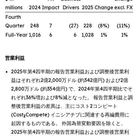
millions
2024
Impact
Drivers
2025
Change
excl. FX
Fourth
Quarter
248
7
(27
)
228
(8
%)
(11
%)
Full-Year
1,016
6
6
1,028
1
%
1
%
営業利益
2025年第4四半期の報告営業利益および調整後営業利
益はそれぞれ2億2,000万ドル (約342億円) および2億
2,800万ドル (約354億円) で、2024年第4四半期比でそ
れぞれ36%増および8%減となった。 報告営業利益と調
整後営業利益の差異は、主にコスト2コンピート
(Cost
Compete) イニシアチブに関連する再編費用に
2
起因するものである。 外国為替変動要因を除くと、
2025年第4四半期の報告営業利益および調整後営業利