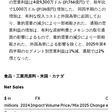
の営業利益は4億9,300万ドル (約766億円) で、前年比
で1,000万ドル (約16億円) 増加した。 同四半期のこの
増加は、有利な投入コストと外国為替に起因してお
り、量的需要の減少により一部相殺された。 通期の営
業利益の増加は、有利な原材料費とメキシコの取引通
貨の影響によるもので、量的需要の減少により一部相
殺された。 外国為替による影響を除くと、2025年第4
四半期のセグメント別営業利益は1%減、通期では2%
増となった。
食品・工業用原料－米国・カナダ
Net Sales
$ in
FX
Ch
millions
2024
Impact
Volume
Price/Mix
2025
Change
exc