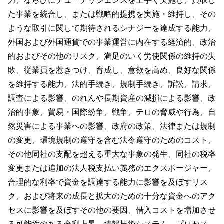
力、ならびにデューデリジェンスを上手く実施し、買収し
た事業を統合し、または戦略的提携を実施・維持し、その
ような取引に関して期待されるシナジーを達成する能力、
外国および外国通貨での事業運営に内在する経済的、政治
的およびその他のリスク、満足のいく労使関係の維持の失
敗、従業員を惹きつけ、育成し、意欲を高め、良好な関係
を維持する能力、法的手続き、規制手続き、訴訟、請求、
調査による影響、のれんや長期資産の減損による影響、政
治的事象、貿易・国際紛争、戦争、テロの脅威や行為、自
然災害による事業への影響、政府の政策、法律または規制
の変更、環境規制の遵守を含む法令遵守のためのコスト、
その他同社の支配を超える重大な事象の発生、同社の税率
変更または追加の法人税支払い義務のエクスポージャー、
合理的な利率で資金を調達する能力に影響を及ぼすリス
ク、および将来の成長と拡大のための十分な資金へのアク
セスに影響を及ぼすその他の要因、借入コストを増加させ