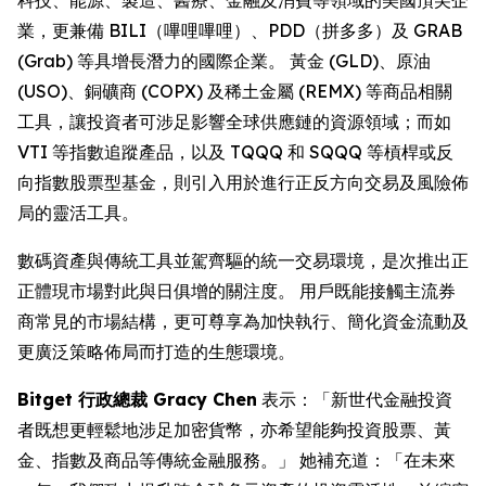
業，更兼備 BILI（嗶哩嗶哩）、PDD（拼多多）及 GRAB
(Grab) 等具增長潛力的國際企業。 黃金 (GLD)、原油
(USO)、銅礦商 (COPX) 及稀土金屬 (REMX) 等商品相關
工具，讓投資者可涉足影響全球供應鏈的資源領域；而如
VTI 等指數追蹤產品，以及 TQQQ 和 SQQQ 等槓桿或反
向指數股票型基金，則引入用於進行正反方向交易及風險佈
局的靈活工具。
數碼資產與傳統工具並駕齊驅的統一交易環境，是次推出正
正體現市場對此與日俱增的關注度。 用戶既能接觸主流券
商常見的市場結構，更可尊享為加快執行、簡化資金流動及
更廣泛策略佈局而打造的生態環境。
Bitget 行政總裁 Gracy Chen
表示：「新世代金融投資
者既想更輕鬆地涉足加密貨幣，亦希望能夠投資股票、黃
金、指數及商品等傳統金融服務。」 她補充道：「在未來