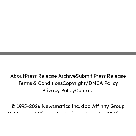
About
Press Release Archive
Submit Press Release
Terms & Conditions
Copyright/DMCA Policy
Privacy Policy
Contact
© 1995-2026 Newsmatics Inc. dba Affinity Group
Publishing & Minnesota Business Reporter. All Rights
Reserved.
Cookie Settings / Your Privacy Choices