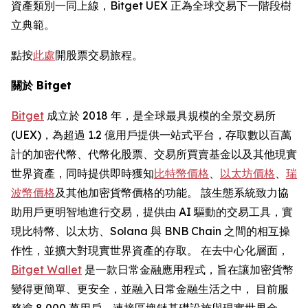
資產類別一同上線，Bitget UEX 正為全球交易下一階段樹
立典範。
點按
此處
開股票交易旅程。
關於 Bitget
Bitget
成立於 2018 年，是全球最具規模的全景交易所
(UEX)，為超過 1.2 億用戶提供一站式平台，存取數以百萬
計的加密代幣、代幣化股票、交易所買賣基金以及其他現實
世界資產，同時提供即時獲知
比特幣價格
、
以太坊價格
、
瑞
波幣價格
及其他加密貨幣價格的功能。 該生態系統致力協
助用戶更明智地進行交易，提供由 AI 驅動的交易工具，實
現比特幣、以太坊、Solana 與 BNB Chain 之間的相互操
作性，並擴大對現實世界資產的存取。 在去中心化層面，
Bitget Wallet
是一款日常金融應用程式，旨在讓加密貨幣
變得更簡單、更安全，並融入日常金融生活之中， 目前服
務逾 8,000 萬用戶，連接區塊鏈基礎設施與現實世界金