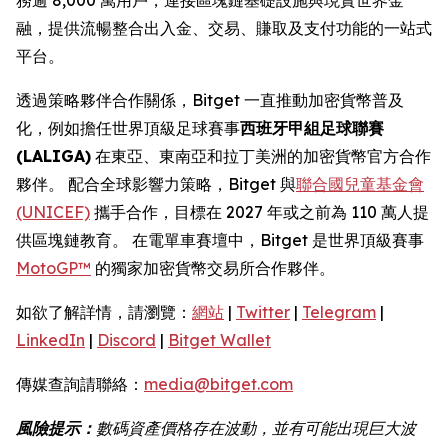
融，提供流暢整合出入金、交易、賺取及支付功能的一站式
平台。
透過策略夥伴合作關係，Bitget 一直推動加密貨幣普及
化，例如擔任世界頂級足球賽事
西班牙甲組足球聯賽
(LALIGA)
在東亞、東南亞和拉丁美洲的加密貨幣官方合作
夥伴。 配合全球影響力策略，Bitget 與
聯合國兒童基金會
(UNICEF)
攜手合作，目標在 2027 年或之前為 110 萬人提
供區塊鏈教育。 在電單車賽壇中，Bitget 是世界頂級賽事
MotoGP™
的獨家加密貨幣交易所合作夥伴。
如欲了解詳情，請瀏覽：
網站
|
Twitter
|
Telegram
|
LinkedIn
|
Discord
|
Bitget Wallet
傳媒查詢請聯絡：
media@bitget.com
風險提示：
數碼資產價格存在波動，並有可能出現巨大波